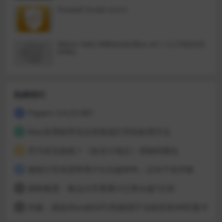
Firewall Scudo v3.0.4
Metric Halo MBDavids2Bus v4.1.12.276[GUIS
EPPE]
热榜排行
Papers 3.4.23.587
1
Mac应用程序无法安装或打开的处理方法
2
开汽车玩游戏？《欢乐斗地主》登陆特斯拉
3
据统计百兆宽带用户占比超80%：正向千兆升级
4
国铁集团：春运火车票累计已售出超1亿张
5
外媒：新款Xbox的GPU性能强于当前所有AMD显卡
6