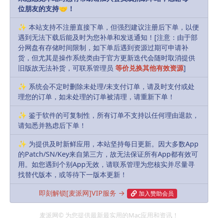
位朋友的支持🤝！
会员
永久会员
Free
Free
✨ 本站支持不注册直接下单，但强烈建议注册后下单，以便
遇到无法下载后能及时为您补单和发送通知！[注意：由于部
Buy download
分网盘有存储时间限制，如下单后遇到资源过期可申请补
货，但尤其是操作系统类由于官方更新迭代会随时取消提供
旧版故无法补货，可联系管理员
等价兑换其他有效资源
]
Includes Resources:
(1 items)
✨ 系统会不定时删除未处理/未支付订单，请及时支付或处
Recent Updates:
2024-06-15
理您的订单，如未处理的订单被清理，请重新下单！
默认解压密码:
如有密码，解压密码统一为：
✨ 鉴于软件的可复制性，所有订单不支持以任何理由退款，
请知悉并熟虑后下单！
MacPie.Cc（注意大小写）
✨ 为提供及时新鲜应用，本站坚持每日更新。因大多数App
下载遇到问题？可联系客服或反馈
的Patch/SN/Key来自第三方，故无法保证所有App都有效可
用。如您遇到个别App无效，请联系管理为您核实并尽量寻
R, James
Share
Favorites
Likes(
0
)
找替代版本，或等待下一版本更新！
即刻解锁[麦派网]VIP服务 →
加入赞助会员
Previous
麦派网© 为您提供最新最实用的Mac应用和资讯！