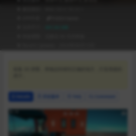
❥ 兼容级别：MAC OS X 10.12 +
❥ APP作者：
PUZZLE Games
❥ 文件尺寸：
481.84 MB
❥ 有效期限：兑换后 90 天内有效
❥ Recent Updates：2024年06月15日
收集 3D 拼图，将物品转移到正确的地方，打造美丽的
房子。
Details
历史版本
FAQ
Comment