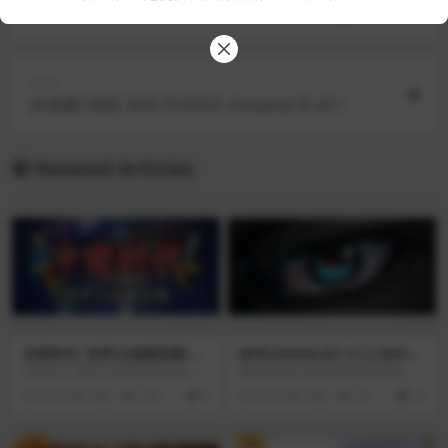
无尽的天空(Endless Sky) v0.10.7a
Next
3D拼图: 医院 3(3D PUZZLE: Hospital 3) v0.1
Related Articles
冲突时代: 世界大战模拟器(Ag
信号(SIGNALIS) v1.2.2[Wine
es of Conflict: World War S
skin]
冲突时代: 世界大战模拟器(Ages of
这款经典生存恐怖游戏设定在未来
imulator) v4.4.1
Conflict: World War Simulator)是
反乌托邦，带玩家探究人类文明发
3 months ago
162
0
5 months ago
22
10
一款精彩的地图模拟游戏，您可以
现的某个黑暗秘密。你将扮演鹊，
在其中生成并观察你自定义或随机
一位寻求失落梦境的仿生人技工，
选择的国家爆发战争。指挥国家推
解开宇宙谜团，逃脱可怖怪物追
VIP
VIP
动世界事件向您想要的方向发展。
杀，在一处位于外星球的政府设施