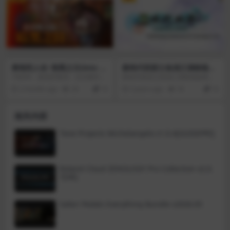
对于那些寻求征服新战场的纸上谈
里搜刮物资，挣扎求生。
兵的将军来说，冲突时代: 世界大战
模拟器(Ages of Conflict: World Wa
r Simulator)提供了几乎无尽的战争
策略刺激。其核心是一个极其强大
的人工智能模拟系统，可以让国家
充满生机，并不可避免地引发战
争。游戏玩家可以简单地放松一
勇闯死人谷: 暗黑之日(Into th
新绝代双骄之鱼戏江湖移植版
下，观看随机国家在无限地图上生
e Dead: Our Darkest Days)
v1.1.0.2
成，动态地结成联盟，并与现实世
1980年，德克萨斯州。沃尔顿市陷
新绝代双骄之鱼戏江湖移植版将原
v0.13.2
界政治中所有不可预测的曲折展开
入了丧尸大爆发之中。玩家要带领
著书中江小鱼在江湖中闯荡的经历
2 months ago
26
10
3 years ago
18
10
战斗。或者，他们可以使用游戏的
一群绝望的幸存者从一个避难所迁
完美地重现于游戏当中，从神秘恐
多功能编辑工具精心构建自定义地
往另一个避难所，通过搜刮、制作
怖的昆仑山恶人谷，到生死一线的
图并手工制作细致入微的外交场
和战斗，在这场残酷无情的争斗中
花林决战，新绝代双骄之鱼戏江湖
相关内容
景。
力求存活下来。你必须做出明智计
移植版将原著中所有经典的角色全
划，团结一致，而最重要的是，如
部搬进了游戏中，不论是阴险狡诈
果你想活下来，就必须不断前行。
的江别鹤父子、还是“爱才如命”的铁
Tone Projects Michelangelo v1.0.4[GUISEPPE]
勇闯死人谷: 暗黑之日(Into the Dea
无双铁老爷子，不论是以恶闻名天
d: Our Darkest Days)是一个致力于
下的“十大恶人”，还是行踪诡秘
在避难所生存的编外节目。你必须
的“十二星相”，都将在游戏中与主人
带领一群经历过僵尸末日的人来到
公江小鱼一一过招、重现书中的精
Roland Cloud ZENOLOGY Pro Collection v2.0.
主持人面前。制造武器，收集，保
彩桥段。
7[VR]
持你的小组的需求平衡，并设法使
每个人都生存和逃脱！
Safari Pedals Everything Bundle v2026.05