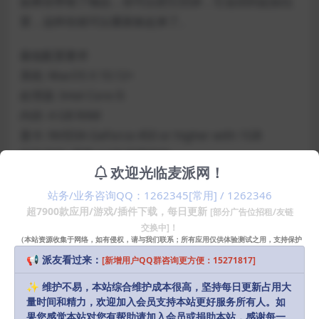
如果你带错了物品，你可以把它扔掉，它会回到起始位
置，这样你就可以重新捡起来了。
最低配置要求
系统: MacOS X 10.12+
处理器: Intel Core i5
内存: 4 GB RAM
显卡: NVIDIA GeForce 450 or higher with 1GB
磁盘空间: 需要 4 GB 可用空间
欢迎光临麦派网！
站务/业务咨询QQ：1262345[常用] / 1262346
声明：
本站部分资源和文章资讯来源于网络，版权归原作者所有。
超7900款应用/游戏/插件下载，每日更新
[部分广告位招租/友链
任何个人或组织，在未征得本站和原作者同意的情况下，禁止复制、盗
交换中]！
用、采集、发布本站内容到任何网站、书籍等各类媒体平台。如若本站
（本站资源收集于网络，如有侵权，请与我们联系；所有应用仅供体验测试之用，支持保护
内容侵犯了原作者的合法权益，可联系我们进行处理，感谢理解。
知识产权请购买正版！）
📢 派友看过来：
[新增用户QQ群咨询更方便：15271817]
Download
✨ 维护不易，本站综合维护成本很高，坚持每日更新占用大
10
派币
量时间和精力，欢迎加入会员支持本站更好服务所有人。如
果您感觉本站对您有帮助请加入会员或捐助本站，感谢每一