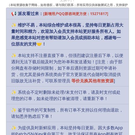
选择交织出专属于你的曲折故事线。堕入险境或是侥幸
（本站资源收集于网络，如有侵权，请与我们联系；所有应用仅供体验测试之用，支持保护
生还，这道雇佣兵生活中时时可见的选择题，就让手中
知识产权请购买正版！）
📢 派友看过来：
[新增用户QQ群咨询更方便：15271817]
骰子来决定吧。
✨ 维护不易，本站综合维护成本很高，坚持每日更新占用大
量时间和精力，欢迎加入会员支持本站更好服务所有人。如
追忆往昔
果您感觉本站对您有帮助请加入会员或捐助本站，感谢每一
揭晓加里安帝国的宏图大计，探索辽阔的弗雷麦与外
位朋友的支持🤝！
岛。在《SKALD：攻打黑修院》中，你可以体验到丰富
✨ 本站支持不注册直接下单，但强烈建议注册后下单，以便
多彩的像素世界，千万方格均为手绘，用色则借鉴了传
遇到无法下载后能及时为您补单和发送通知！[注意：由于部
奇电脑“康懋达64”，还可以选择 CRT 滤镜，获得货真价
分网盘有存储时间限制，如下单后遇到资源过期可申请补
实的复古体验。
货，但尤其是操作系统类由于官方更新迭代会随时取消提供
旧版故无法补货，可联系管理员
等价兑换其他有效资源
]
DLC包内容:
✨ 系统会不定时删除未处理/未支付订单，请及时支付或处
Reinforcement Pack
理您的订单，如未处理的订单被清理，请重新下单！
✨ 鉴于软件的可复制性，所有订单不支持以任何理由退款，
成人内容描述
请知悉并熟虑后下单！
开发者对内容描述如下：
✨ 为提供及时新鲜应用，本站坚持每日更新。因大多数App
SKALD宇宙黑暗而坚韧，处理的主题可能是暴力、性或
的Patch/SN/Key来自第三方，故无法保证所有App都有效可