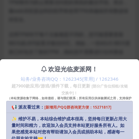
TPM将作为防止黑客访问您的系统的最后手段。然后，
像web浏览器这样的程序将使用TPM来确保所有数据保
持安全。
启用TPM对于每个主板都是不同的，您可能需要更新
BIOS或UEFI设置才能访问它。例如，一些ASUS BIOS更
新已经包含了新的TPM，因此您不需要进行任何更改
如何获取Windows 11
欢迎光临麦派网！
如果您已经检查过您的系统可以处理Windows 10的升
站务/业务咨询QQ：1262345[常用] / 1262346
级或作为新购买，请转到Microsoft的Windows 11页
超7900款应用/游戏/插件下载，每日更新
[部分广告位招租/友链
面，并通过三种方式下载：
交换中]！
（本站资源收集于网络，如有侵权，请与我们联系；所有应用仅供体验测试之用，支持保护
知识产权请购买正版！）
📢 派友看过来：
直接下载：只需下载Windows 11文件，让安装向导为
[新增用户QQ群咨询更方便：15271817]
您完成所有工作；
✨ 维护不易，本站综合维护成本很高，坚持每日更新占用大
安装介质：如果您想将其安装在PC上，可使用此功能创
量时间和精力，欢迎加入会员支持本站更好服务所有人。如
果您感觉本站对您有帮助请加入会员或捐助本站，感谢每一
建可引导DVD
位朋友的支持🤝！