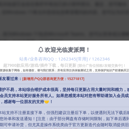
会很高兴知道它会在任务栏中有自己的小部件部分。最近，您可能在
示，但Windows 11将允许您优化您希望看到的内容。您可以为日
indows 11包含Microsoft Teams。您可以登录或注册
打开一个会议屏幕，以方便访问。
欢迎光临麦派网！
站务/业务咨询QQ：1262345[常用] / 1262346
储空间外，还有其他要求相当高。那时并没有多少计算机能够运行，特别
超7900款应用/游戏/插件下载，每日更新
[部分广告位招租/友链交换中]！
资源收集于网络，如有侵权，请与我们联系；所有应用仅供体验测试之用，支持保护知识产权请购买
要有高达4GB的内存，并且您的处理器需要2个或更多内核。
 派友看过来：
[新增用户QQ群咨询更方便：15271817]
ws 11，你可以下载并安装微软官方的电脑健康检查。它将运行
维护不易，本站综合维护成本很高，坚持每日更新占用大量时间和精力，
您的系统不兼容，Windows Defender还会提醒您，指示
会员支持本站更好服务所有人。如果您感觉本站对您有帮助请加入会员或
，感谢每一位朋友的支持🤝！
本站支持不注册直接下单，但强烈建议注册后下单，以便遇到无法下载后
其他安全组件和软件进行通信。当您的防病毒和VPN工具失败时
您补单和发送通知！[注意：由于部分网盘有存储时间限制，如下单后遇
期可申请补货，但尤其是操作系统类由于官方更新迭代会随时取消提供旧
段。然后，像web浏览器这样的程序将使用TPM来确保所有数据