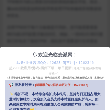
TPM将作为防止黑客访问您的系统的最后手段。然后，
像web浏览器这样的程序将使用TPM来确保所有数据保
持安全。
启用TPM对于每个主板都是不同的，您可能需要更新
BIOS或UEFI设置才能访问它。例如，一些ASUS BIOS更
新已经包含了新的TPM，因此您不需要进行任何更改
如何获取Windows 11
欢迎光临麦派网！
如果您已经检查过您的系统可以处理Windows 10的升
站务/业务咨询QQ：1262345[常用] / 1262346
级或作为新购买，请转到Microsoft的Windows 11页
超7900款应用/游戏/插件下载，每日更新
[部分广告位招租/友链
面，并通过三种方式下载：
交换中]！
（本站资源收集于网络，如有侵权，请与我们联系；所有应用仅供体验测试之用，支持保护
知识产权请购买正版！）
📢 派友看过来：
直接下载：只需下载Windows 11文件，让安装向导为
[新增用户QQ群咨询更方便：15271817]
您完成所有工作；
✨ 维护不易，本站综合维护成本很高，坚持每日更新占用大
安装介质：如果您想将其安装在PC上，可使用此功能创
量时间和精力，欢迎加入会员支持本站更好服务所有人。如
果您感觉本站对您有帮助请加入会员或捐助本站，感谢每一
建可引导DVD
位朋友的支持🤝！