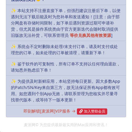
ISO虚拟磁盘：您也可以从虚拟驱动器运行Windows 11
✨ 本站支持不注册直接下单，但强烈建议注册后下单，以便
的ISO。
遇到无法下载后能及时为您补单和发送通知！[注意：由于部
分网盘有存储时间限制，如下单后遇到资源过期可申请补
从Windows 10升级
货，但尤其是操作系统类由于官方更新迭代会随时取消提供
经过长时间的等待，Windows 11终于升级到了
旧版故无法补货，可联系管理员
等价兑换其他有效资源
]
Windows 10，并提供了几个新功能。虽然外观和设计
✨ 系统会不定时删除未处理/未支付订单，请及时支付或处
没有太多变化，但功能性更适合它。玩家将印象深刻。
理您的订单，如未处理的订单被清理，请重新下单！
✨ 鉴于软件的可复制性，所有订单不支持以任何理由退款，
win11 系统简介
请知悉并熟虑后下单！
1、通过大量修复新的系统功能、版本漏洞，可以提高
系统性能。
✨ 为提供及时新鲜应用，本站坚持每日更新。因大多数App
的Patch/SN/Key来自第三方，故无法保证所有App都有效可
2、系统界面内容升级，增加玻璃照明效果，增加各种
用。如您遇到个别App无效，请联系管理为您核实并尽量寻
主题。
找替代版本，或等待下一版本更新！
3、系统在硬件上运行更好，系统与硬件协调更好，充
即刻解锁[麦派网]VIP服务 →
加入赞助会员
分利用特点。
4、完善的系统安全等服务具有更稳定的生态和安全环
麦派网© 为您提供最新最实用的Mac应用和资讯！
境，是有效可靠的使用方法。