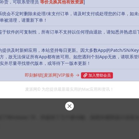
补货，可联系管理员
等价兑换其他有效资源
]
系统会不定时删除未处理/未支付订单，请及时支付或处理您的订单，如未
单被清理，请重新下单！
更新BIOS或UEFI设置才能访问它。例如，一些ASUS BIOS
何更改
鉴于软件的可复制性，所有订单不支持以任何理由退款，请知悉并熟虑后
为提供及时新鲜应用，本站坚持每日更新。因大多数App的Patch/SN/Ke
10的升级或作为新购买，请转到Microsoft的Windows 11页
方，故无法保证所有App都有效可用。如您遇到个别App无效，请联系管
实并尽量寻找替代版本，或等待下一版本更新！
即刻解锁[麦派网]VIP服务 →
加入赞助会员
，让安装向导为您完成所有工作；
用此功能创建可引导DVD
麦派网© 为您提供最新最实用的Mac应用和资讯！
ows 11的ISO。
级到了Windows 10，并提供了几个新功能。虽然外观和设计没有
。