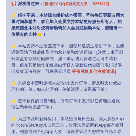
处理器：IntelCorei3或同等处理器
📢 派友看过来：
[新增用户QQ群咨询更方便：15271817]
✨ 维护不易，本站综合维护成本很高，坚持每日更新占用大
内存：4GBRAM
量时间和精力，欢迎加入会员支持本站更好服务所有人。如
果您感觉本站对您有帮助请加入会员或捐助本站，感谢每一
显卡：NVIDIAGeForceGTX750
位朋友的支持🤝！
DirectX版本:9
✨ 本站支持不注册直接下单，但强烈建议注册后下单，以便
遇到无法下载后能及时为您补单和发送通知！[注意：由于部
分网盘有存储时间限制，如下单后遇到资源过期可申请补
需要64位处理器和操作系统
货，但尤其是操作系统类由于官方更新迭代会随时取消提供
旧版故无法补货，可联系管理员
等价兑换其他有效资源
]
?为了答谢旅行者们一直以来对《云·原神》的支持，每
✨ 系统会不定时删除未处理/未支付订单，请及时支付或处
个版本更新后，旅行者在《原神》游戏内购买当期纪行
理您的订单，如未处理的订单被清理，请重新下单！
所对应的珍珠之歌（128元档），并在7天内使用同一米
哈游通行证登录《云·原神》，即可免费获得价值60元的
✨ 鉴于软件的可复制性，所有订单不支持以任何理由退款，
请知悉并熟虑后下单！
《云·原神》「30日畅玩卡」。
✨ 为提供及时新鲜应用，本站坚持每日更新。因大多数App
的Patch/SN/Key来自第三方，故无法保证所有App都有效可
声明：
本站部分资源和文章资讯来源于网络，版权归原作者所有。
用。如您遇到个别App无效，请联系管理为您核实并尽量寻
任何个人或组织，在未征得本站和原作者同意的情况下，禁止复制、盗