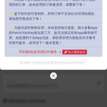
理您的订单，如未处理的订单被清理，请重新下单！
声明：
本站部分资源和文章资讯来源于网络，版权归原作者所有。
任何个人或组织，在未征得本站和原作者同意的情况下，禁止复制、盗
✨ 鉴于软件的可复制性，所有订单不支持以任何理由退款，
请知悉并熟虑后下单！
用、采集、发布本站内容到任何网站、书籍等各类媒体平台。如若本站
内容侵犯了原作者的合法权益，可联系我们进行处理，感谢理解。
✨ 为提供及时新鲜应用，本站坚持每日更新。因大多数App
的Patch/SN/Key来自第三方，故无法保证所有App都有效可
用。如您遇到个别App无效，请联系管理为您核实并尽量寻
admin
Share
Favorites
Likes(
0
)
找替代版本，或等待下一版本更新！
即刻解锁[麦派网]VIP服务 →
加入赞助会员
Previous
麦派网© 为您提供最新最实用的Mac应用和资讯！
Pasta 1.0
Next
叛逆机械师(Iconoclasts) v1.0
Related Articles