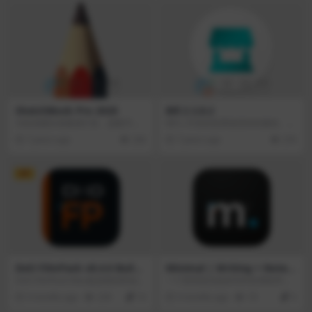
SketchBook Pro 2020
Bill 2 2.8.2
为绘画爱好者量身打造，是数字艺
Bill 2 开具的发票使您轻松愉快。只
术家的必备工具。其易于使用、可
需三个简单的步骤即可获得理想的
7 years ago
236
7 years ago
276
自定义的界面使您可以轻松访问各
发票。
种工具，获得自然的绘制体验。
VIP
DxO FilmPack v8.4.0 Build
Minimal | Writing + Notes
775 ELITE Edition
App v1.24
DxO FilmPack Mac版是模拟和创意
一个受冥想启发的写作应用程序，
电影渲染软件。忠实地感谢 DxO 的
专为iPhone、iPad和Mac设计。Mi
5 months ago
239
10
5 months ago
19
0
独家校准过程，重新发现传奇模拟
nimal笔记App简而不凡。从冥想、
电影的风格、色彩和纹理。将许多
自然和建筑设计中汲取灵感，Mini