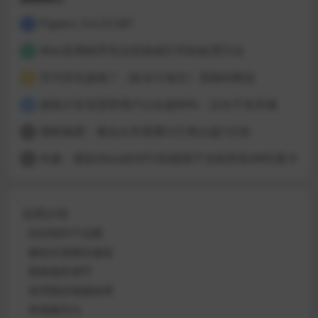
Papers 3.4.23.587
1
Mac应用程序无法安装或打开的处理方法
2
开汽车玩游戏？《欢乐斗地主》登陆特斯拉
3
据统计百兆宽带用户占比超80%：正向千兆升级
4
国铁集团：春运火车票累计已售出超1亿张
5
外媒：新款Xbox的GPU性能强于当前所有AMD显卡
6
应用介绍
轻松制作产品图
颜色外形随你修改
视角随意调节
使用预设视频效果
将视频导出