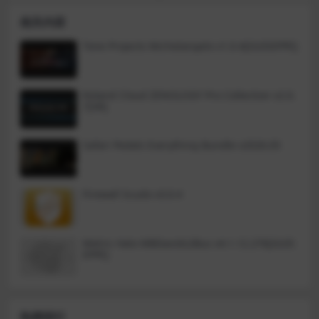
原始渲染与滤镜、渐晕、模糊、纹
mal带你进入一个思考、写作和个
相关内容
理、框架或漏光效果相结合，为您
人任务管理的美好空间。
的照片提供独特的外观。可以使用
数字文件模拟不同胶片类型的独特
Tone Projects Michelangelo v1.0.4[GUISEPPE]
外观，为您的数字工作流程增添了
模拟摄影元素。FilmPack 包含80多
种不同的胶片类型，包括各种最受
欢迎的黑白，彩色底片和彩色正
Roland Cloud ZENOLOGY Pro Collection v2.0.
片，其独特的品质和颗粒结构可应
7[VR]
用于数字图像。
Safari Pedals Everything Bundle v2026.05
Firewall Scudo v3.0.4
Metric Halo MBDavids2Bus v4.1.12.276[GUIS
EPPE]
热榜排行