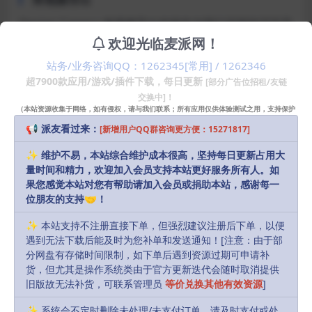
Design Camera 将视频导出的操作与我们设想的渲染导
欢迎光临麦派网！
出有点不一样。我们要先点击顶部「Record」按钮，然
后选择视频角度并播放后，Design Camera 会将左侧窗
站务/业务咨询QQ：1262345[常用] / 1262346
口录下来生成一段视频，或者直接导出成 GIF 文件。
超7900款应用/游戏/插件下载，每日更新
[部分广告位招租/友链
交换中]！
（本站资源收集于网络，如有侵权，请与我们联系；所有应用仅供体验测试之用，支持保护
支持 Sketch
知识产权请购买正版！）
📢 派友看过来：
[新增用户QQ群咨询更方便：15271817]
对于使用 Sketch 做应用高保真原型设计的团队，
✨ 维护不易，本站综合维护成本很高，坚持每日更新占用大
Design Camera 还有秘密武器。它可以读取 Sketch 文
量时间和精力，欢迎加入会员支持本站更好服务所有人。如
件中的各种图层、组件，并让它们形成悬浮效果（根据
果您感觉本站对您有帮助请加入会员或捐助本站，感谢每一
文件夹的上下层关系）。这个效果可以被做成静态图，
位朋友的支持🤝！
也可以录制成视频，都相当酷炫。
✨ 本站支持不注册直接下单，但强烈建议注册后下单，以便
遇到无法下载后能及时为您补单和发送通知！[注意：由于部
安装方法
分网盘有存储时间限制，如下单后遇到资源过期可申请补
货，但尤其是操作系统类由于官方更新迭代会随时取消提供
旧版故无法补货，可联系管理员
等价兑换其他有效资源
]
直接安装
✨ 系统会不定时删除未处理/未支付订单，请及时支付或处