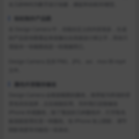
在几秒钟内为数字设计创建，捕捉和动画3D模型。
轻松制作产品图
在 Design Camera 中，你能自定义的内容很多，生成
的产品宣传图看起来就像出自高级设计师之手，而你只
需提供一张截图或是一段视频而已。
Design Camera 支持 PNG、JPG、avi、mov 和 mp4
文件。
颜色外形随你修改
Design Camera 会根据截图的颜色，推荐较为和谐的背
景色供你选择，点击就能应用。另外我们还能修改
iPhone 外观颜色，除了预设的几种颜色外，打开取色
板就能使用任意一种颜色。给 iPhone 加上阴影、调节
阴影强度等功能也一应俱全。