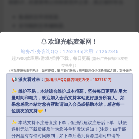
刷新UI，此更新将让你收获意外之喜，真正做到专业.
集成的文件浏览器.
全功能的文本编辑器.
CSS编辑器.
欢迎光临麦派网！
预览.
内置终端.
站务/业务咨询QQ：1262345[常用] / 1262346
超7900款应用/游戏/插件下载，每日更新
[部分广告位招租/友链
交换中]！
安装方法
（本站资源收集于网络，如有侵权，请与我们联系；所有应用仅供体验测试之用，支持保护
知识产权请购买正版！）
📢 派友看过来：
[新增用户QQ群咨询更方便：15271817]
直接安装
✨ 维护不易，本站综合维护成本很高，坚持每日更新占用大
量时间和精力，欢迎加入会员支持本站更好服务所有人。如
声明：
本站部分资源和文章资讯来源于网络，版权归原作者所有。
果您感觉本站对您有帮助请加入会员或捐助本站，感谢每一
位朋友的支持🤝！
任何个人或组织，在未征得本站和原作者同意的情况下，禁止复制、盗
用、采集、发布本站内容到任何网站、书籍等各类媒体平台。如若本站
✨ 本站支持不注册直接下单，但强烈建议注册后下单，以便
内容侵犯了原作者的合法权益，可联系我们进行处理，感谢理解。
遇到无法下载后能及时为您补单和发送通知！[注意：由于部
分网盘有存储时间限制，如下单后遇到资源过期可申请补