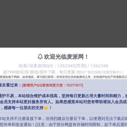
欢迎光临麦派网！
站务/业务咨询QQ：1262345[常用] / 1262346
超7900款应用/游戏/插件下载，每日更新
[部分广告位招租/友链交换中]！
资源收集于网络，如有侵权，请与我们联系；所有应用仅供体验测试之用，支持保护知识产权请购买
 派友看过来：
[新增用户QQ群咨询更方便：15271817]
维护不易，本站综合维护成本很高，坚持每日更新占用大量时间和精力，
会员支持本站更好服务所有人。如果您感觉本站对您有帮助请加入会员或
，感谢每一位朋友的支持🤝！
本站支持不注册直接下单，但强烈建议注册后下单，以便遇到无法下载后
您补单和发送通知！[注意：由于部分网盘有存储时间限制，如下单后遇