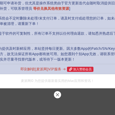
期可申请补货，但尤其是操作系统类由于官方更新迭代会随时取消提供旧
补货，可联系管理员
等价兑换其他有效资源
]
系统会不定时删除未处理/未支付订单，请及时支付或处理您的订单，如未
单被清理，请重新下单！
鉴于软件的可复制性，所有订单不支持以任何理由退款，请知悉并熟虑后
为提供及时新鲜应用，本站坚持每日更新。因大多数App的Patch/SN/Ke
方，故无法保证所有App都有效可用。如您遇到个别App无效，请联系管
实并尽量寻找替代版本，或等待下一版本更新！
即刻解锁[麦派网]VIP服务 →
加入赞助会员
麦派网© 为您提供最新最实用的Mac应用和资讯！