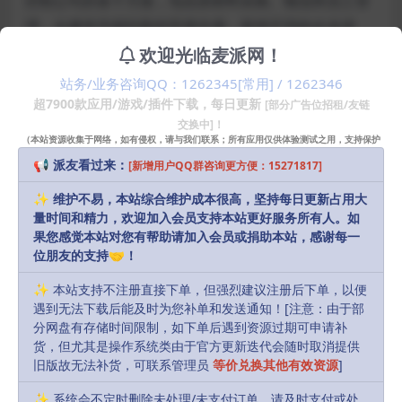
控制公司的各个方面，包括原材料采购、物流和员工管
理。从建筑升级到新的贸易交易，获得不同的企业进
展。吸引和雇用坦克远见者来帮助您领导公司的不同部
欢迎光临麦派网！
门！
站务/业务咨询QQ：1262345[常用] / 1262346
超7900款应用/游戏/插件下载，每日更新
[部分广告位招租/友链
贸易和谈判
交换中]！
（本站资源收集于网络，如有侵权，请与我们联系；所有应用仅供体验测试之用，支持保护
寻找最有利可图的坦克补给船。提高公司声誉，在竞争
知识产权请购买正版！）
📢 派友看过来：
[新增用户QQ群咨询更方便：15271817]
中获得优势。参与复杂的贸易谈判以获得最独家的交易
并成为世界上最强大的公司！
✨ 维护不易，本站综合维护成本很高，坚持每日更新占用大
量时间和精力，欢迎加入会员支持本站更好服务所有人。如
冲突和世界大战
果您感觉本站对您有帮助请加入会员或捐助本站，感谢每一
位朋友的支持🤝！
观察你的坦克在所有重大历史冲突和世界大战中的表
现。看他们成功或失败，并根据提供的作战报告做出您
✨ 本站支持不注册直接下单，但强烈建议注册后下单，以便
遇到无法下载后能及时为您补单和发送通知！[注意：由于部
的设计决策。制作一辆通用战斗车辆或使您的坦克模型
分网盘有存储时间限制，如下单后遇到资源过期可申请补
适应特定的战场！
货，但尤其是操作系统类由于官方更新迭代会随时取消提供
旧版故无法补货，可联系管理员
等价兑换其他有效资源
]
当前内容
✨ 系统会不定时删除未处理/未支付订单，请及时支付或处