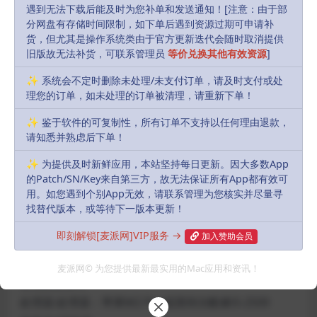
备、优化技能、装置及船舰间的加成作用，充份激发它
遇到无法下载后能及时为您补单和发送通知！[注意：由于部
们的潜能。
分网盘有存储时间限制，如下单后遇到资源过期可申请补
货，但尤其是操作系统类由于官方更新迭代会随时取消提供
旧版故无法补货，可联系管理员
等价兑换其他有效资源
]
开启逐鹿星海的征途吧
完成永恒空间™ 2(EVERSPACE™ 2)的大型战役并不是游
✨ 系统会不定时删除未处理/未支付订单，请及时支付或处
戏的结束！在高危区域及幽古裂隙中进行高难度挑战，
理您的订单，如未处理的订单被清理，请重新下单！
将你的装备和运气推到极限，对抗愈发狂暴的敌人。完
✨ 鉴于软件的可复制性，所有订单不支持以任何理由退款，
成一次挑战来获取拥有强大力量及超卓能力的传说装
请知悉并熟虑后下单！
备。
✨ 为提供及时新鲜应用，本站坚持每日更新。因大多数App
的Patch/SN/Key来自第三方，故无法保证所有App都有效可
DLC包内容：
用。如您遇到个别App无效，请联系管理为您核实并尽量寻
Wrath of the Ancients
找替代版本，或等待下一版本更新！
Titans
即刻解锁[麦派网]VIP服务 →
加入赞助会员
Supporter Pack
麦派网© 为您提供最新最实用的Mac应用和资讯！
最低配置要求
处理器:处理器：苹果M2 Pro或英特尔酷睿i5-2500