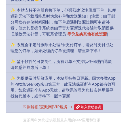
ISO虚拟磁盘：您也可以从虚拟驱动器运行Windows 11
✨ 本站支持不注册直接下单，但强烈建议注册后下单，以便
的ISO。
遇到无法下载后能及时为您补单和发送通知！[注意：由于部
分网盘有存储时间限制，如下单后遇到资源过期可申请补
从Windows 10升级
货，但尤其是操作系统类由于官方更新迭代会随时取消提供
经过长时间的等待，Windows 11终于升级到了
旧版故无法补货，可联系管理员
等价兑换其他有效资源
]
Windows 10，并提供了几个新功能。虽然外观和设计
✨ 系统会不定时删除未处理/未支付订单，请及时支付或处
没有太多变化，但功能性更适合它。玩家将印象深刻。
理您的订单，如未处理的订单被清理，请重新下单！
✨ 鉴于软件的可复制性，所有订单不支持以任何理由退款，
win11 系统简介
请知悉并熟虑后下单！
1、通过大量修复新的系统功能、版本漏洞，可以提高
系统性能。
✨ 为提供及时新鲜应用，本站坚持每日更新。因大多数App
的Patch/SN/Key来自第三方，故无法保证所有App都有效可
2、系统界面内容升级，增加玻璃照明效果，增加各种
用。如您遇到个别App无效，请联系管理为您核实并尽量寻
主题。
找替代版本，或等待下一版本更新！
3、系统在硬件上运行更好，系统与硬件协调更好，充
即刻解锁[麦派网]VIP服务 →
加入赞助会员
分利用特点。
4、完善的系统安全等服务具有更稳定的生态和安全环
麦派网© 为您提供最新最实用的Mac应用和资讯！
境，是有效可靠的使用方法。