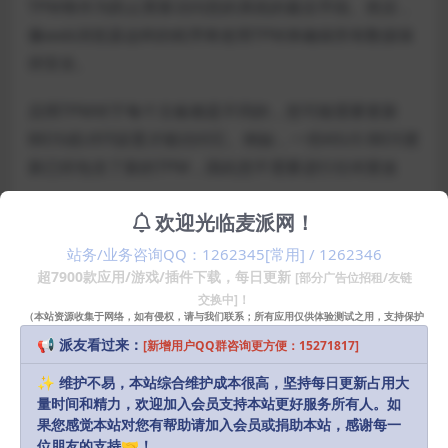
TPM将作为防止黑客访问您的系统的最后手段。然后，
像web浏览器这样的程序将使用TPM来确保所有数据保
持安全。
启用TPM对于每个主板都是不同的，您可能需要更新
BIOS或UEFI设置才能访问它。例如，一些ASUS BIOS更
新已经包含了新的TPM，因此您不需要进行任何更改
如何获取Windows 11
欢迎光临麦派网！
如果您已经检查过您的系统可以处理Windows 10的升
站务/业务咨询QQ：1262345[常用] / 1262346
级或作为新购买，请转到Microsoft的Windows 11页
超7900款应用/游戏/插件下载，每日更新
[部分广告位招租/友链
面，并通过三种方式下载：
交换中]！
（本站资源收集于网络，如有侵权，请与我们联系；所有应用仅供体验测试之用，支持保护
知识产权请购买正版！）
📢 派友看过来：
直接下载：只需下载Windows 11文件，让安装向导为
[新增用户QQ群咨询更方便：15271817]
您完成所有工作；
✨ 维护不易，本站综合维护成本很高，坚持每日更新占用大
安装介质：如果您想将其安装在PC上，可使用此功能创
量时间和精力，欢迎加入会员支持本站更好服务所有人。如
果您感觉本站对您有帮助请加入会员或捐助本站，感谢每一
建可引导DVD
位朋友的支持🤝！